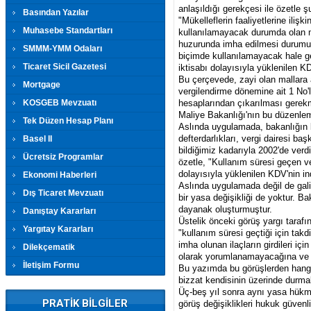
anlaşıldığı gerekçesi ile özetle ş
Basından Yazılar
"Mükelleflerin faaliyetlerine ili
Muhasebe Standartları
kullanılamayacak durumda olan ma
huzurunda imha edilmesi durumu
SMMM-YMM Odaları
biçimde kullanılamayacak hale ge
Ticaret Sicil Gazetesi
iktisabı dolayısıyla yüklenilen
Bu çerçevede, zayi olan mallara 
Mortgage
vergilendirme dönemine ait 1 No'
KOSGEB Mevzuatı
hesaplarından çıkarılması gerekm
Maliye Bakanlığı'nın bu düzenleme
Tek Düzen Hesap Planı
Aslında uygulamada, bakanlığın bel
defterdarlıkları, vergi dairesi ba
Basel II
bildiğimiz kadarıyla 2002'de ver
Ücretsiz Programlar
özetle, "Kullanım süresi geçen v
dolayısıyla yüklenilen KDV'nin 
Ekonomi Haberleri
Aslında uygulamada değil de gali
Dış Ticaret Mevzuatı
bir yasa değişikliği de yoktur. B
dayanak oluşturmuştur.
Danıştay Kararları
Üstelik önceki görüş yargı taraf
Yargıtay Kararları
"kullanım süresi geçtiği için takd
imha olunan ilaçların girdileri 
Dilekçematik
olarak yorumlanamayacağına ve do
İletişim Formu
Bu yazımda bu görüşlerden hangi
bizzat kendisinin üzerinde durma
Üç-beş yıl sonra aynı yasa hükmü
PRATİK BİLGİLER
görüş değişiklikleri hukuk güvenli