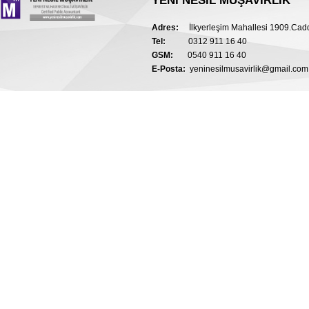
YENİ NESİL MÜŞAVİRLİK
Adres:
İlkyerleşim Mahallesi 1909.Ca
Tel:
0312 911 16 40
GSM:
0540 911 16 40
E-Posta:
yeninesilmusavirlik@gmail.com