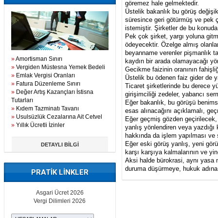
göremez hale gelmektedir.
Üstelik bakanlık bu görüş değişi
süresince geri götürmüş ve pek ç
istemiştir. Şirketler de bu konuda 
Pek çok şirket, yargı yoluna git
ödeyecektir. Özelge almış olanlar
beyanname verenler pişmanlık tale
»
Amortisman Sınırı
kaydın bir arada olamayacağı yön
»
Vergiden Müstesna Yemek Bedeli
Gecikme faizinin oranının fahişli
»
Emlak Vergisi Oranları
Üstelik bu ödenen faiz gider de 
»
Fatura Düzenleme Sınırı
Ticaret şirketlerinde bu derece 
»
Değer Artış Kazançları İstisna
girişimciliği zedeler, yabancı ser
Tutarları
Eğer bakanlık, bu görüşü benim
»
Kıdem Tazminatı Tavanı
esas alınacağını açıklamalı, geç
»
Usulsüzlük Cezalarına Ait Cetvel
Eğer geçmiş gözden geçirilecek, 
»
Yıllık Ücretli İzinler
yanlış yönlendiren veya yazdığı k
hakkında da işlem yapılması ve
Eğer eski görüş yanlış, yeni görü
DETAYLI BİLGİ
karşı karşıya kalmalarının ve yin
Aksi halde bürokrasi, aynı yasa 
duruma düşürmeye, hukuk adına
PRATİK LİNKLER
Asgari Ücret 2026
Vergi Dilimleri 2026