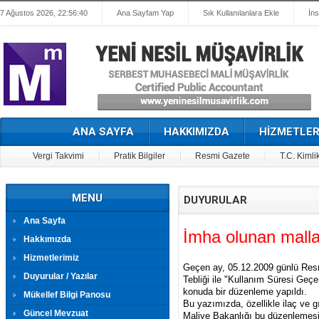
7 Ağustos 2026, 22:56:40
Ana Sayfam Yap
Sık Kullanılanlara Ekle
İn
ANA SAYFA
HAKKIMIZDA
HİZMETLER
Vergi Takvimi
Pratik Bilgiler
Resmi Gazete
T.C. Kimli
MENU
DUYURULAR
Ana Sayfa
İmha olunan mallar
Hakkımızda
Hizmetlerimiz
Geçen ay, 05.12.2009 günlü Resm
Duyurular / Yazılar
Tebliği ile "Kullanım Süresi Geç
konuda bir düzenleme yapıldı.
Mükellef Bilgi Panosu
Bu yazımızda, özellikle ilaç ve g
Güncel Mevzuat
Maliye Bakanlığı bu düzenlemesi