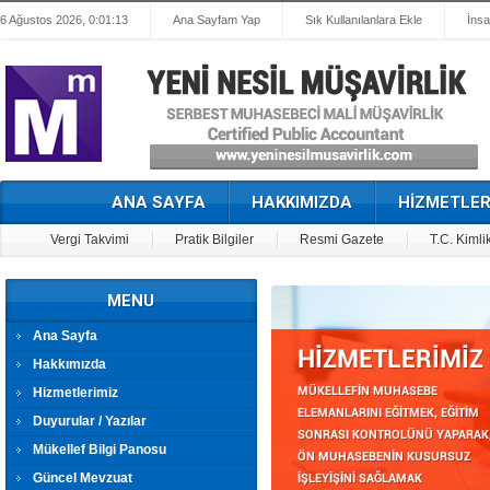
6 Ağustos 2026, 0:01:13
Ana Sayfam Yap
Sık Kullanılanlara Ekle
İnsa
ANA SAYFA
HAKKIMIZDA
HİZMETLER
Vergi Takvimi
Pratik Bilgiler
Resmi Gazete
T.C. Kimli
MENU
Ana Sayfa
Hakkımızda
Hizmetlerimiz
Duyurular / Yazılar
Mükellef Bilgi Panosu
Güncel Mevzuat