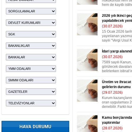
hukukunda hem sigo
hem de kayıtlı istih
2026 yılı ikinci g
yapılabilecek ye
(30.07.2026)
15 Ocak 2026 tari
yayınlanan yazımız
sayılı “Vergi Usul K
İdari yargı alanınd
(30.07.2026)
7589 sayılı Kanun,
görülecek davalar
belirlerken istinaf i
Üretim ve ihracat 
gelirlerin durumu
(29.07.2026)
Kurum kazançlarına,
oran uygulaması 2
denebilir. Farklı kur
Kamu borçlarında 
yaptırımlar
HAVA DURUMU
(28.07.2026)