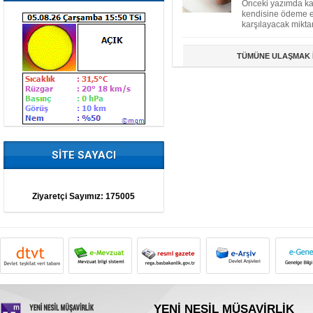
Önceki yazımda kam
kendisine ödeme em
karşılayacak miktar
TÜMÜNE ULAŞMAK İ
SİTE SAYACI
Ziyaretçi Sayımız:
175005
YENİ NESİL MÜŞAVİRLİK