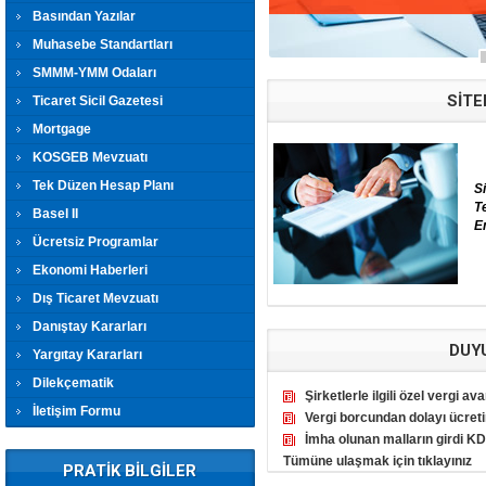
Basından Yazılar
Muhasebe Standartları
SMMM-YMM Odaları
SİTE
Ticaret Sicil Gazetesi
Mortgage
KOSGEB Mevzuatı
Tek Düzen Hesap Planı
Si
T
Basel II
E
Ücretsiz Programlar
Ekonomi Haberleri
Dış Ticaret Mevzuatı
Danıştay Kararları
DUY
Yargıtay Kararları
Dilekçematik
Şirketlerle ilgili özel vergi ava
İletişim Formu
Vergi borcundan dolayı ücretin
İmha olunan malların girdi KD
Tümüne ulaşmak için tıklayınız
PRATİK BİLGİLER