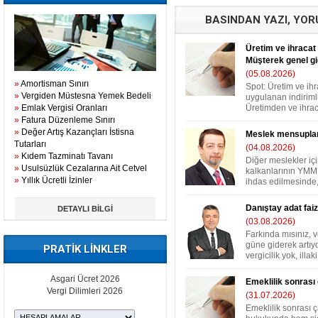
BASINDAN YAZI, YO
Üretim ve ihracat 
Müşterek genel gi
(05.08.2026)
»
Amortisman Sınırı
Spot: Üretim ve ih
»
Vergiden Müstesna Yemek Bedeli
uygulanan indirimli
»
Emlak Vergisi Oranları
Üretimden ve ihraca
»
Fatura Düzenleme Sınırı
»
Değer Artış Kazançları İstisna
Meslek mensuplar
Tutarları
(04.08.2026)
»
Kıdem Tazminatı Tavanı
Diğer meslekler iç
»
Usulsüzlük Cezalarına Ait Cetvel
kalkanlarının YMM’
»
Yıllık Ücretli İzinler
ihdas edilmesinde,
Danıştay adat faizi
DETAYLI BİLGİ
(03.08.2026)
Farkında mısınız, v
güne giderek artıyo
PRATİK LİNKLER
vergicilik yok, illaki i
Asgari Ücret 2026
Emeklilik sonrası
Vergi Dilimleri 2026
(31.07.2026)
Emeklilik sonrası 